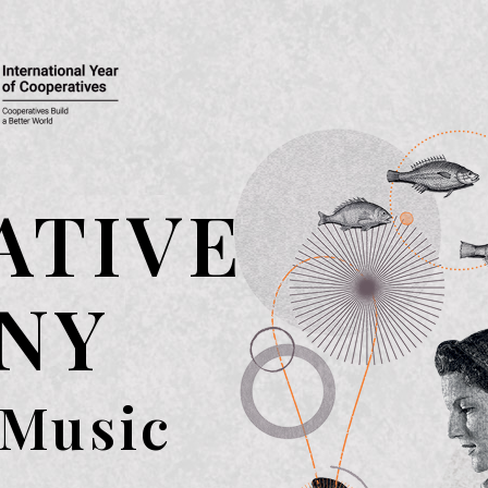
ATIVE
NY
 Music